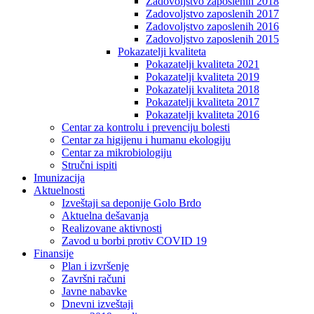
Zadovoljstvo zaposlenih 2018
Zadovoljstvo zaposlenih 2017
Zadovoljstvo zaposlenih 2016
Zadovoljstvo zaposlenih 2015
Pokazatelji kvaliteta
Pokazatelji kvaliteta 2021
Pokazatelji kvaliteta 2019
Pokazatelji kvaliteta 2018
Pokazatelji kvaliteta 2017
Pokazatelji kvaliteta 2016
Centar za kontrolu i prevenciju bolesti
Centar za higijenu i humanu ekologiju
Centar za mikrobiologiju
Stručni ispiti
Imunizacija
Aktuelnosti
Izveštaji sa deponije Golo Brdo
Aktuelna dešavanja
Realizovane aktivnosti
Zavod u borbi protiv COVID 19
Finansije
Plan i izvršenje
Završni računi
Javne nabavke
Dnevni izveštaji