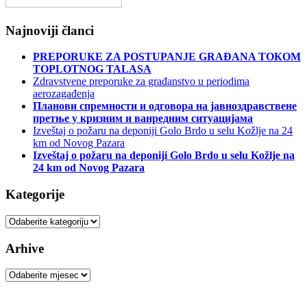
Najnoviji članci
PREPORUКE ZA POSTUPANJE GRAĐANA TOКOM
TOPLOTNOG TALASA
Zdravstvene preporuke za građanstvo u periodima
aerozagađenja
Планови спремности и одговора на јавноздравствене
претње у кризним и ванредним ситуацијама
Izveštaj o požaru na deponiji Golo Brdo u selu Kožlje na 24
km od Novog Pazara
Izveštaj o požaru na deponiji Golo Brdo u selu Kožlje na
24 km od Novog Pazara
Kategorije
Kategorije
Arhive
Arhive