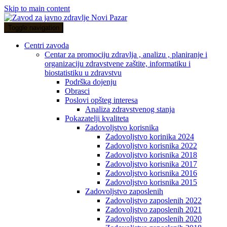
Skip to main content
Toggle navigation
Centri zavoda
Centar za promociju zdravlja , analizu , planiranje i
organizaciju zdravstvene zaštite, informatiku i
biostatistiku u zdravstvu
Podrška dojenju
Obrasci
Poslovi opšteg interesa
Analiza zdravstvenog stanja
Pokazatelji kvaliteta
Zadovoljstvo korisnika
Zadovoljstvo korinika 2024
Zadovoljstvo korisnika 2022
Zadovoljstvo korisnika 2018
Zadovoljstvo korisnika 2017
Zadovoljstvo korisnika 2016
Zadovoljstvo korisnika 2015
Zadovoljstvo zaposlenih
Zadovoljstvo zaposlenih 2022
Zadovoljstvo zaposlenih 2021
Zadovoljstvo zaposlenih 2020