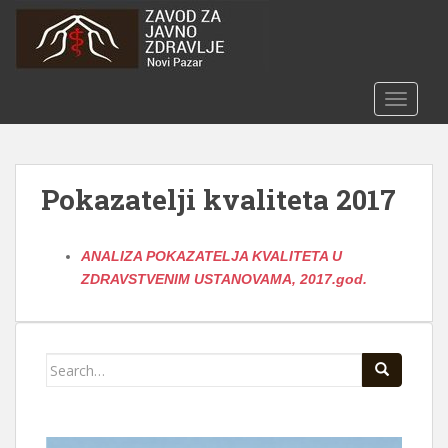
S
k
i
p
TOGGLE
t
o
m
a
Pokazatelji kvaliteta 2017
i
n
c
ANALIZA POKAZATELJA KVALITETA U
o
ZDRAVSTVENIM USTANOVAMA, 2017.god.
n
t
e
n
Search
t
for: