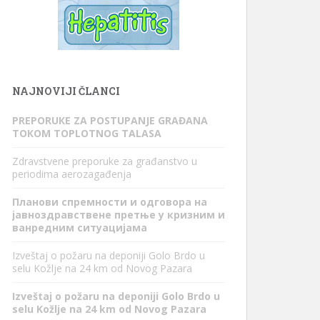
NAJNOVIJI ČLANCI
PREPORUКE ZA POSTUPANJE GRAĐANA
TOКOM TOPLOTNOG TALASA
Zdravstvene preporuke za građanstvo u
periodima aerozagađenja
Планови спремности и одговора на
јавноздравствене претње у кризним и
ванредним ситуацијама
Izveštaj o požaru na deponiji Golo Brdo u
selu Kožlje na 24 km od Novog Pazara
Izveštaj o požaru na deponiji Golo Brdo u
selu Kožlje na 24 km od Novog Pazara