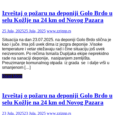
Izveštaj o požaru na deponiji Golo Brdo u
selu Kožlje na 24 km od Novog Pazara
25 Jula, 2025
25 Jula, 2025
www.zzjznp.rs
Situacija na dan 23.07.2025. na deponiji Golo Brdo slična je
kao i juče. Ima još uvek dima iz jezgra deponije .Visoke
temperature i vetar otežavaju rad i čine situaciju još uvek
neizvesnom. Po rečima Ismaila Dupljaka ekipe neprekidno
rade na sanaciji deponije, nasipanjem zemljišta.
Preuzimanje komunalnog otpada iz grada se i dalje vrši u
smanjenom […]
Read More
Izveštaj o požaru na deponiji Golo Brdo u
selu Kožlje na 24 km od Novog Pazara
23 Jula, 2025
23 Jula, 2025
www.zzjznp.rs