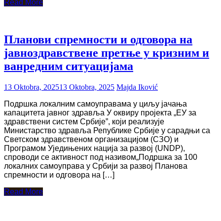
Read More
Планови спремности и одговора на
јавноздравствене претње у кризним и
ванредним ситуацијама
13 Oktobra, 2025
13 Oktobra, 2025
Majda Iković
Подршка локалним самоуправама у циљу јачања
капацитета јавног здравља У оквиру пројекта „ЕУ за
здравствени систем Србије”, који реализује
Министарство здравља Републике Србије у сарадњи са
Светском здравственом организацијом (СЗО) и
Програмом Уједињених нација за развој (UNDP),
спроводи се активност под називом„Подршка за 100
локалних самоуправа у Србији за развој Планова
спремности и одговора на […]
Read More