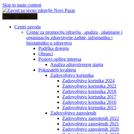
Skip to main content
Toggle navigation
Centri zavoda
Centar za promociju zdravlja , analizu , planiranje i
organizaciju zdravstvene zaštite, informatiku i
biostatistiku u zdravstvu
Podrška dojenju
Obrasci
Poslovi opšteg interesa
Analiza zdravstvenog stanja
Pokazatelji kvaliteta
Zadovoljstvo korisnika
Zadovoljstvo korinika 2024
Zadovoljstvo korisnika 2022
Zadovoljstvo korisnika 2018
Zadovoljstvo korisnika 2017
Zadovoljstvo korisnika 2016
Zadovoljstvo korisnika 2015
Zadovoljstvo zaposlenih
Zadovoljstvo zaposlenih 2022
Zadovoljstvo zaposlenih 2021
Zadovoljstvo zaposlenih 2020