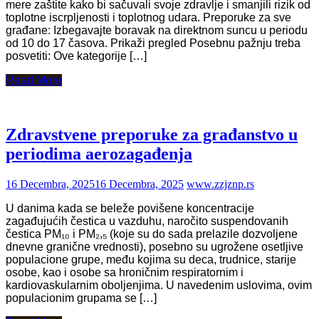
mere zaštite kako bi sačuvali svoje zdravlje i smanjili rizik od
toplotne iscrpljenosti i toplotnog udara. Preporuke za sve
građane: Izbegavajte boravak na direktnom suncu u periodu
od 10 do 17 časova. Prikaži pregled Posebnu pažnju treba
posvetiti: Ove kategorije […]
Read More
Zdravstvene preporuke za građanstvo u
periodima aerozagađenja
16 Decembra, 2025
16 Decembra, 2025
www.zzjznp.rs
U danima kada se beleže povišene koncentracije
zagađujućih čestica u vazduhu, naročito suspendovanih
čestica PM₁₀ i PM₂,₅ (koje su do sada prelazile dozvoljene
dnevne granične vrednosti), posebno su ugrožene osetljive
populacione grupe, među kojima su deca, trudnice, starije
osobe, kao i osobe sa hroničnim respiratornim i
kardiovaskularnim oboljenjima. U navedenim uslovima, ovim
populacionim grupama se […]