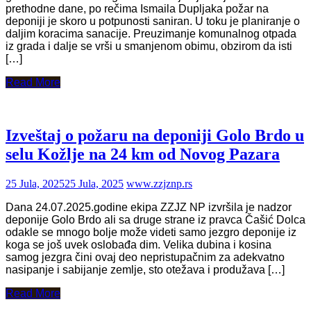
prethodne dane, po rečima Ismaila Dupljaka požar na
deponiji je skoro u potpunosti saniran. U toku je planiranje o
daljim koracima sanacije. Preuzimanje komunalnog otpada
iz grada i dalje se vrši u smanjenom obimu, obzirom da isti
[…]
Read More
Izveštaj o požaru na deponiji Golo Brdo u
selu Kožlje na 24 km od Novog Pazara
25 Jula, 2025
25 Jula, 2025
www.zzjznp.rs
Dana 24.07.2025.godine ekipa ZZJZ NP izvršila je nadzor
deponije Golo Brdo ali sa druge strane iz pravca Čašić Dolca
odakle se mnogo bolje može videti samo jezgro deponije iz
koga se još uvek oslobađa dim. Velika dubina i kosina
samog jezgra čini ovaj deo nepristupačnim za adekvatno
nasipanje i sabijanje zemlje, sto otežava i produžava […]
Read More