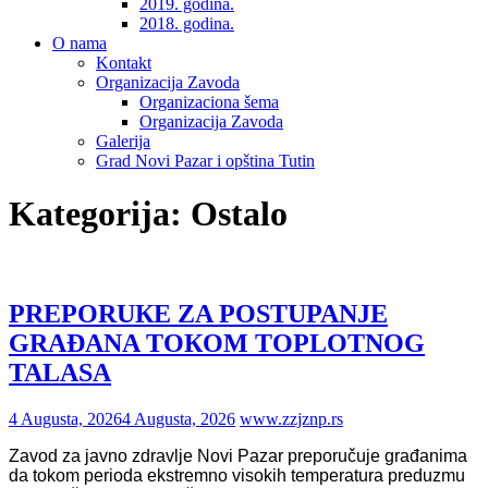
2019. godina.
2018. godina.
O nama
Kontakt
Organizacija Zavoda
Organizaciona šema
Organizacija Zavoda
Galerija
Grad Novi Pazar i opština Tutin
Kategorija:
Ostalo
PREPORUКE ZA POSTUPANJE
GRAĐANA TOКOM TOPLOTNOG
TALASA
4 Augusta, 2026
4 Augusta, 2026
www.zzjznp.rs
Zavod za javno zdravlje Novi Pazar preporučuje građanima
da tokom perioda ekstremno visokih temperatura preduzmu