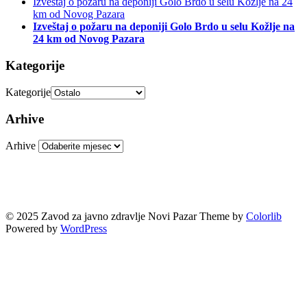
Izveštaj o požaru na deponiji Golo Brdo u selu Kožlje na 24
km od Novog Pazara
Izveštaj o požaru na deponiji Golo Brdo u selu Kožlje na
24 km od Novog Pazara
Kategorije
Kategorije
Arhive
Arhive
© 2025 Zavod za javno zdravlje Novi Pazar Theme by
Colorlib
Powered by
WordPress