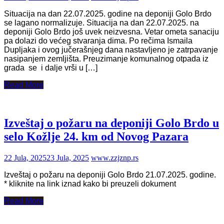
Situacija na dan 22.07.2025. godine na deponiji Golo Brdo
se lagano normalizuje. Situacija na dan 22.07.2025. na
deponiji Golo Brdo još uvek neizvesna. Vetar ometa sanaciju
pa dolazi do većeg stvaranja dima. Po rečima Ismaila
Dupljaka i ovog jučerašnjeg dana nastavljeno je zatrpavanje
nasipanjem zemljišta. Preuzimanje komunalnog otpada iz
grada se i dalje vrši u […]
Read More
Izveštaj o požaru na deponiji Golo Brdo u
selo Kožlje 24. km od Novog Pazara
22 Jula, 2025
23 Jula, 2025
www.zzjznp.rs
Izveštaj o požaru na deponiji Golo Brdo 21.07.2025. godine.
* kliknite na link iznad kako bi preuzeli dokument
Read More