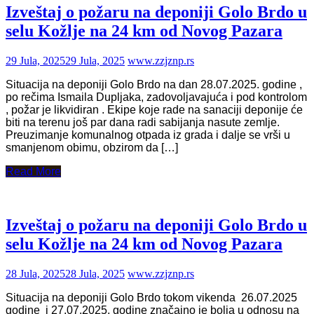
Izveštaj o požaru na deponiji Golo Brdo u
selu Kožlje na 24 km od Novog Pazara
29 Jula, 2025
29 Jula, 2025
www.zzjznp.rs
Situacija na deponiji Golo Brdo na dan 28.07.2025. godine ,
po rečima Ismaila Dupljaka, zadovoljavajuća i pod kontrolom
, požar je likvidiran . Ekipe koje rade na sanaciji deponije će
biti na terenu još par dana radi sabijanja nasute zemlje.
Preuzimanje komunalnog otpada iz grada i dalje se vrši u
smanjenom obimu, obzirom da […]
Read More
Izveštaj o požaru na deponiji Golo Brdo u
selu Kožlje na 24 km od Novog Pazara
28 Jula, 2025
28 Jula, 2025
www.zzjznp.rs
Situacija na deponiji Golo Brdo tokom vikenda 26.07.2025
godine i 27.07.2025. godine značajno je bolja u odnosu na