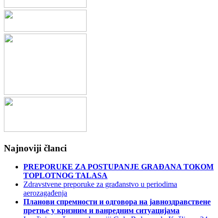
Najnoviji članci
PREPORUКE ZA POSTUPANJE GRAĐANA TOКOM
TOPLOTNOG TALASA
Zdravstvene preporuke za građanstvo u periodima
aerozagađenja
Планови спремности и одговора на јавноздравствене
претње у кризним и ванредним ситуацијама