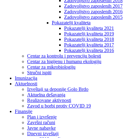
Zadovoljstvo zaposlenih 2018
Zadovoljstvo zaposlenih 2017
Zadovoljstvo zaposlenih 2016
Zadovoljstvo zaposlenih 2015
Pokazatelji kvaliteta
Pokazatelji kvaliteta 2021
Pokazatelji kvaliteta 2019
Pokazatelji kvaliteta 2018
Pokazatelji kvaliteta 2017
Pokazatelji kvaliteta 2016
Centar za kontrolu i prevenciju bolesti
Centar za higijenu i humanu ekologiju
Centar za mikrobiologiju
Stručni ispiti
Imunizacija
Aktuelnosti
Izveštaji sa deponije Golo Brdo
Aktuelna dešavanja
Realizovane aktivnosti
Zavod u borbi protiv COVID 19
Finansije
Plan i izvršenje
Završni računi
Javne nabavke
Dnevni izveštaji