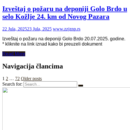
Izveštaj o požaru na deponiji Golo Brdo u
selo Kožlje 24. km od Novog Pazara
22 Jula, 2025
23 Jula, 2025
www.zzjznp.rs
Izveštaj o požaru na deponiji Golo Brdo 20.07.2025. godine.
* kliknite na link iznad kako bi preuzeli dokument
Read More
Navigacija člancima
1
2
…
72
Older posts
Search for: