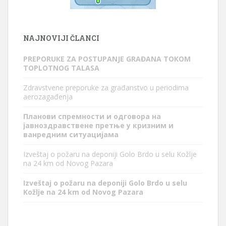
NAJNOVIJI ČLANCI
PREPORUКE ZA POSTUPANJE GRAĐANA TOКOM
TOPLOTNOG TALASA
Zdravstvene preporuke za građanstvo u periodima
aerozagađenja
Планови спремности и одговора на
јавноздравствене претње у кризним и
ванредним ситуацијама
Izveštaj o požaru na deponiji Golo Brdo u selu Kožlje
na 24 km od Novog Pazara
Izveštaj o požaru na deponiji Golo Brdo u selu
Kožlje na 24 km od Novog Pazara