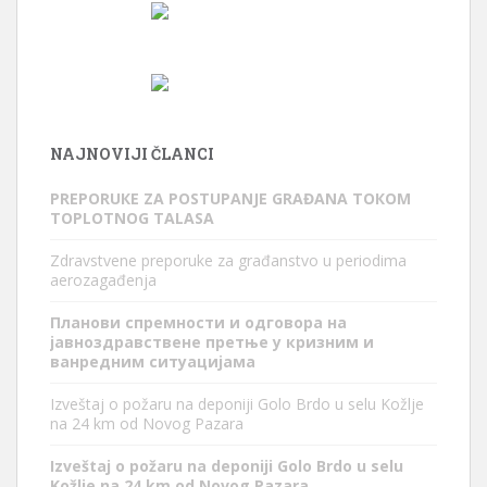
NAJNOVIJI ČLANCI
PREPORUКE ZA POSTUPANJE GRAĐANA TOКOM
TOPLOTNOG TALASA
Zdravstvene preporuke za građanstvo u periodima
aerozagađenja
Планови спремности и одговора на
јавноздравствене претње у кризним и
ванредним ситуацијама
Izveštaj o požaru na deponiji Golo Brdo u selu Kožlje
na 24 km od Novog Pazara
Izveštaj o požaru na deponiji Golo Brdo u selu
Kožlje na 24 km od Novog Pazara