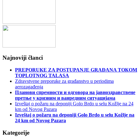
Najnoviji članci
PREPORUКE ZA POSTUPANJE GRAĐANA TOКOM
TOPLOTNOG TALASA
Zdravstvene preporuke za građanstvo u periodima
aerozagađenja
Планови спремности и одговора на јавноздравствене
претње у кризним и ванредним ситуацијама
Izveštaj o požaru na deponiji Golo Brdo u selu Kožlje na 24
km od Novog Pazara
Izveštaj o požaru na deponiji Golo Brdo u selu Kožlje na
24 km od Novog Pazara
Kategorije