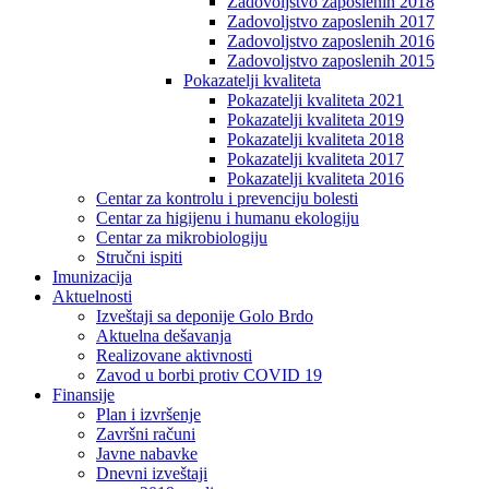
Zadovoljstvo zaposlenih 2018
Zadovoljstvo zaposlenih 2017
Zadovoljstvo zaposlenih 2016
Zadovoljstvo zaposlenih 2015
Pokazatelji kvaliteta
Pokazatelji kvaliteta 2021
Pokazatelji kvaliteta 2019
Pokazatelji kvaliteta 2018
Pokazatelji kvaliteta 2017
Pokazatelji kvaliteta 2016
Centar za kontrolu i prevenciju bolesti
Centar za higijenu i humanu ekologiju
Centar za mikrobiologiju
Stručni ispiti
Imunizacija
Aktuelnosti
Izveštaji sa deponije Golo Brdo
Aktuelna dešavanja
Realizovane aktivnosti
Zavod u borbi protiv COVID 19
Finansije
Plan i izvršenje
Završni računi
Javne nabavke
Dnevni izveštaji