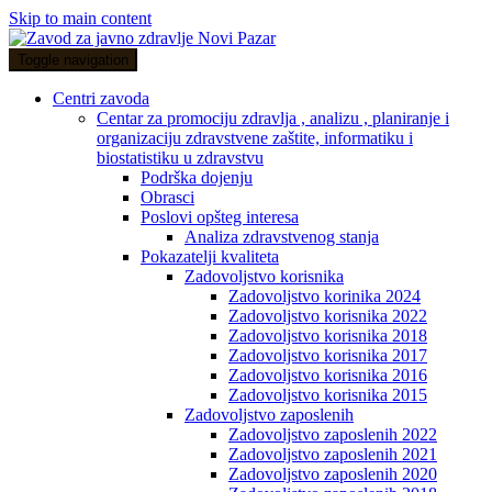
Skip to main content
Toggle navigation
Centri zavoda
Centar za promociju zdravlja , analizu , planiranje i
organizaciju zdravstvene zaštite, informatiku i
biostatistiku u zdravstvu
Podrška dojenju
Obrasci
Poslovi opšteg interesa
Analiza zdravstvenog stanja
Pokazatelji kvaliteta
Zadovoljstvo korisnika
Zadovoljstvo korinika 2024
Zadovoljstvo korisnika 2022
Zadovoljstvo korisnika 2018
Zadovoljstvo korisnika 2017
Zadovoljstvo korisnika 2016
Zadovoljstvo korisnika 2015
Zadovoljstvo zaposlenih
Zadovoljstvo zaposlenih 2022
Zadovoljstvo zaposlenih 2021
Zadovoljstvo zaposlenih 2020