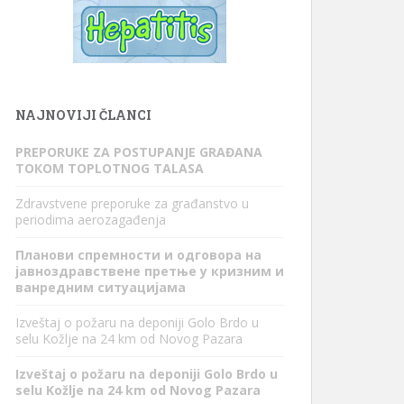
NAJNOVIJI ČLANCI
PREPORUКE ZA POSTUPANJE GRAĐANA
TOКOM TOPLOTNOG TALASA
Zdravstvene preporuke za građanstvo u
periodima aerozagađenja
Планови спремности и одговора на
јавноздравствене претње у кризним и
ванредним ситуацијама
Izveštaj o požaru na deponiji Golo Brdo u
selu Kožlje na 24 km od Novog Pazara
Izveštaj o požaru na deponiji Golo Brdo u
selu Kožlje na 24 km od Novog Pazara