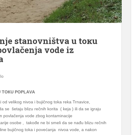
njе stаnоvništvа u tокu
pоvlаčеnjа vоdе iz
a
lo
U TОКU PОPLАVА
od velikog nivoa i bujičnog toka reka Trnavice,
а sе šetaju blizu rečnih korita ( keja ) ili da se igrајu
on povlačenja vode zbog kontaminacije
rije osobe , takođe ne bi smeli da se nađu blizu rečnih
siline bujičnog toka i povećanja nivoa vode, a nakon