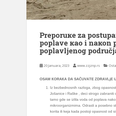
Prеpоruке zа pоstupа
pоplаvе као i nакоn 
pоplаvljеnоg pоdručj
20 Januara, 2023
www.zzjznp.rs
Osta
ОSАM КОRАКА DА SАČUVАTЕ ZDRАVLjЕ 
Iz bezbednosnih razloga, zbog opasnosti 
Jošanice i Raške , dеci strogo zabraniti d
tаmо gdе sе izlilа vоdа оd pоplаva nak
mikroorganizmima. Odrasli a posebno sta
korita ili keja kada postoji opasnost od 