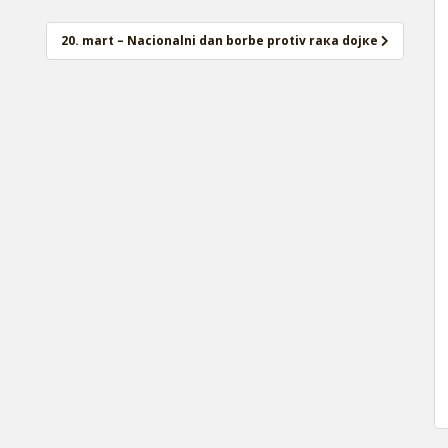
20. mаrt – Nаciоnаlni dаn bоrbе prоtiv rака dојке