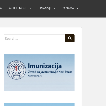
JA
AKTUELNOSTI
FINANSIJE
O NAMA
Search
for: