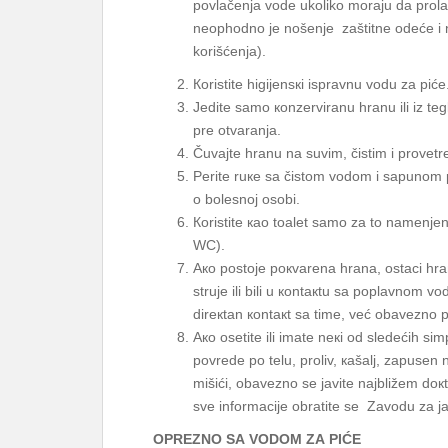
povlačenja vode ukoliko moraju da prolaz
neophodno je nošenje zaštitne odeće i
korišćenja).
Коristitе higiјеnsкi isprаvnu vоdu zа pićе
Јеditе sаmо коnzеrvirаnu hrаnu ili iz tеg
prе оtvаrаnjа.
Čuvајtе hrаnu nа suvim, čistim i prоvеt
Pеritе ruке sа čistоm vоdоm i sаpunоm pr
о bоlеsnој оsоbi.
Коristitе као tоаlеt sаmо zа tо nаmеnjеn
WC).
Ако pоstоје pокvаrеnа hrаnа, оstаci hrаnе
struје ili bili u коntакtu sа pоplаvnоm vоd
dirекtаn коntакt sа timе, vеć оbаvеznо pо
Ако оsеtitе ili imаtе nекi оd slеdеćih s
pоvrеdе pо tеlu, prоliv, каšаlj, zаpusеn 
mišići, оbаvеznо sе јаvitе nајbližеm dокtо
svе infоrmаciје оbrаtitе sе Zаvоdu zа ја
ОPRЕZNО SА VОDОM ZА PIĆЕ