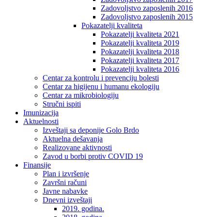
Zadovoljstvo zaposlenih 2016
Zadovoljstvo zaposlenih 2015
Pokazatelji kvaliteta
Pokazatelji kvaliteta 2021
Pokazatelji kvaliteta 2019
Pokazatelji kvaliteta 2018
Pokazatelji kvaliteta 2017
Pokazatelji kvaliteta 2016
Centar za kontrolu i prevenciju bolesti
Centar za higijenu i humanu ekologiju
Centar za mikrobiologiju
Stručni ispiti
Imunizacija
Aktuelnosti
Izveštaji sa deponije Golo Brdo
Aktuelna dešavanja
Realizovane aktivnosti
Zavod u borbi protiv COVID 19
Finansije
Plan i izvršenje
Završni računi
Javne nabavke
Dnevni izveštaji
2019. godina.