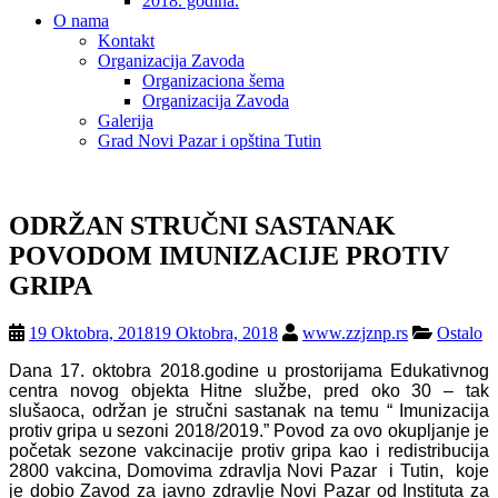
2018. godina.
O nama
Kontakt
Organizacija Zavoda
Organizaciona šema
Organizacija Zavoda
Galerija
Grad Novi Pazar i opština Tutin
ODRŽAN STRUČNI SASTANAK
POVODOM IMUNIZACIJE PROTIV
GRIPA
19 Oktobra, 2018
19 Oktobra, 2018
www.zzjznp.rs
Ostalo
Dana 17. oktobra 2018.godine u prostorijama Edukativnog
centra novog objekta Hitne službe, pred oko 30 – tak
slušaoca, održan je stručni sastanak na temu “ Imunizacija
protiv gripa u sezoni 2018/2019.” Povod za ovo okupljanje je
početak sezone vakcinacije protiv gripa kao i redistribucija
2800 vakcina, Domovima zdravlja Novi Pazar i Tutin, koje
je dobio Zavod za javno zdravlje Novi Pazar od Instituta za