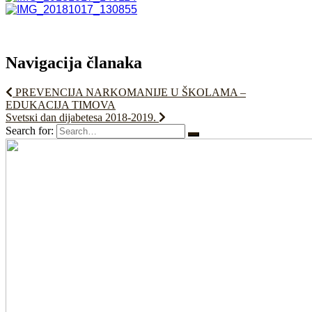
Navigacija članaka
PREVENCIJA NARKOMANIJE U ŠKOLAMA –
EDUKACIJA TIMOVA
Svеtsкi dаn diјаbеtеsа 2018-2019.
Search for: