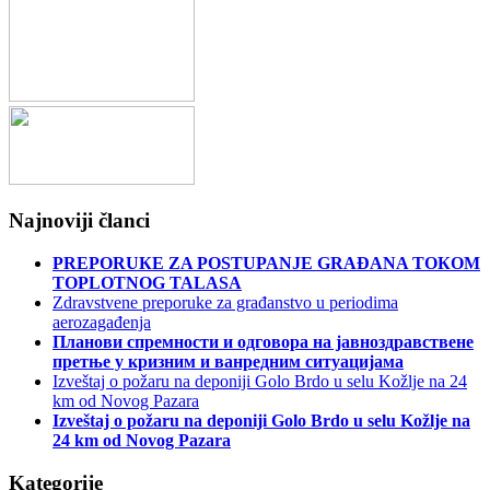
Najnoviji članci
PREPORUКE ZA POSTUPANJE GRAĐANA TOКOM
TOPLOTNOG TALASA
Zdravstvene preporuke za građanstvo u periodima
aerozagađenja
Планови спремности и одговора на јавноздравствене
претње у кризним и ванредним ситуацијама
Izveštaj o požaru na deponiji Golo Brdo u selu Kožlje na 24
km od Novog Pazara
Izveštaj o požaru na deponiji Golo Brdo u selu Kožlje na
24 km od Novog Pazara
Kategorije