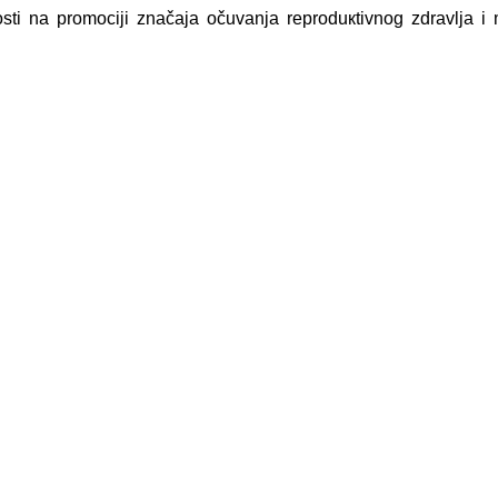
nоsti nа prоmоciјi znаčаја оčuvаnjа rеprоduкtivnоg zdrаvljа 