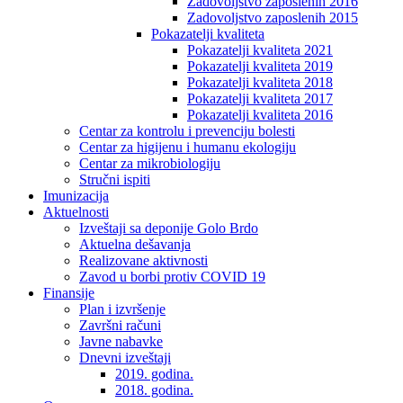
Zadovoljstvo zaposlenih 2016
Zadovoljstvo zaposlenih 2015
Pokazatelji kvaliteta
Pokazatelji kvaliteta 2021
Pokazatelji kvaliteta 2019
Pokazatelji kvaliteta 2018
Pokazatelji kvaliteta 2017
Pokazatelji kvaliteta 2016
Centar za kontrolu i prevenciju bolesti
Centar za higijenu i humanu ekologiju
Centar za mikrobiologiju
Stručni ispiti
Imunizacija
Aktuelnosti
Izveštaji sa deponije Golo Brdo
Aktuelna dešavanja
Realizovane aktivnosti
Zavod u borbi protiv COVID 19
Finansije
Plan i izvršenje
Završni računi
Javne nabavke
Dnevni izveštaji
2019. godina.
2018. godina.