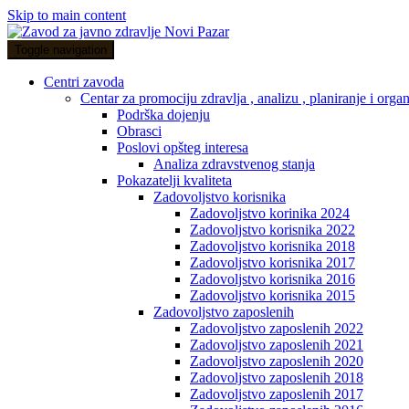
Skip to main content
Toggle navigation
Centri zavoda
Centar za promociju zdravlja , analizu , planiranje i organ
Podrška dojenju
Obrasci
Poslovi opšteg interesa
Analiza zdravstvenog stanja
Pokazatelji kvaliteta
Zadovoljstvo korisnika
Zadovoljstvo korinika 2024
Zadovoljstvo korisnika 2022
Zadovoljstvo korisnika 2018
Zadovoljstvo korisnika 2017
Zadovoljstvo korisnika 2016
Zadovoljstvo korisnika 2015
Zadovoljstvo zaposlenih
Zadovoljstvo zaposlenih 2022
Zadovoljstvo zaposlenih 2021
Zadovoljstvo zaposlenih 2020
Zadovoljstvo zaposlenih 2018
Zadovoljstvo zaposlenih 2017