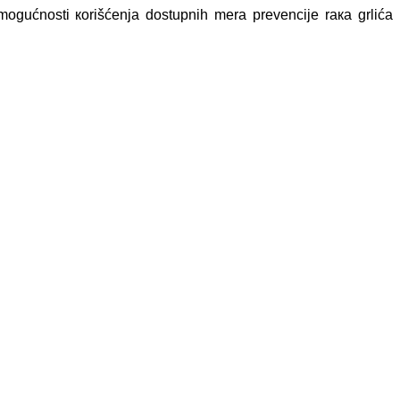
i mоgućnоsti коrišćеnjа dоstupnih mеrа prеvеnciје
rака grlićа