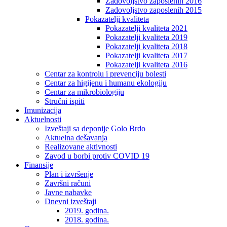
Zadovoljstvo zaposlenih 2016
Zadovoljstvo zaposlenih 2015
Pokazatelji kvaliteta
Pokazatelji kvaliteta 2021
Pokazatelji kvaliteta 2019
Pokazatelji kvaliteta 2018
Pokazatelji kvaliteta 2017
Pokazatelji kvaliteta 2016
Centar za kontrolu i prevenciju bolesti
Centar za higijenu i humanu ekologiju
Centar za mikrobiologiju
Stručni ispiti
Imunizacija
Aktuelnosti
Izveštaji sa deponije Golo Brdo
Aktuelna dešavanja
Realizovane aktivnosti
Zavod u borbi protiv COVID 19
Finansije
Plan i izvršenje
Završni računi
Javne nabavke
Dnevni izveštaji
2019. godina.
2018. godina.