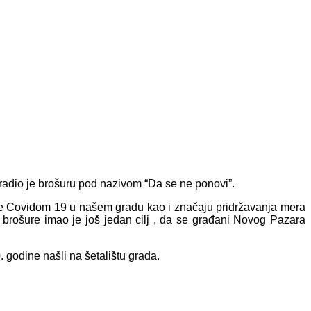
radio je brošuru pod nazivom “Da se ne ponovi”.
vane Covidom 19 u našem gradu kao i značaju pridržavanja mera
e brošure imao je još jedan cilj , da se građani Novog Pazara
godine našli na šetalištu grada.