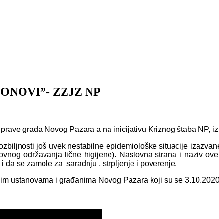
PONOVI”- ZZJZ NP
rave grada Novog Pazara a na inicijativu Kriznog štaba NP, iz
o ozbiljnosti još uvek nestabilne epidemiološke situacije izaz
dovnog održavanja lične higijene). Naslovna strana i naziv ov
 i da se zamole za saradnju , strpljenje i poverenje.
im ustanovama i građanima Novog Pazara koji su se 3.10.2020. 