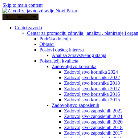
Skip to main content
Toggle navigation
Centri zavoda
Centar za promociju zdravlja , analizu , planiranje i organ
Podrška dojenju
Obrasci
Poslovi opšteg interesa
Analiza zdravstvenog stanja
Pokazatelji kvaliteta
Zadovoljstvo korisnika
Zadovoljstvo korinika 2024
Zadovoljstvo korisnika 2022
Zadovoljstvo korisnika 2018
Zadovoljstvo korisnika 2017
Zadovoljstvo korisnika 2016
Zadovoljstvo korisnika 2015
Zadovoljstvo zaposlenih
Zadovoljstvo zaposlenih 2022
Zadovoljstvo zaposlenih 2021
Zadovoljstvo zaposlenih 2020
Zadovoljstvo zaposlenih 2018
Zadovoljstvo zaposlenih 2017