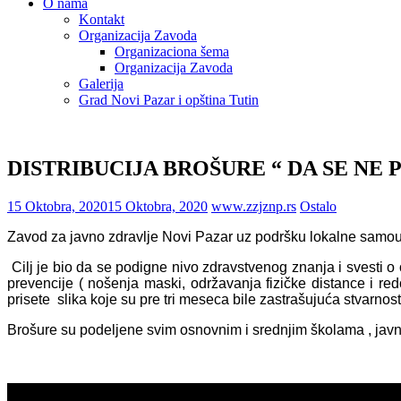
O nama
Kontakt
Organizacija Zavoda
Organizaciona šema
Organizacija Zavoda
Galerija
Grad Novi Pazar i opština Tutin
DISTRIBUCIJA BROŠURE “ DA SE NE 
15 Oktobra, 2020
15 Oktobra, 2020
www.zzjznp.rs
Ostalo
Zavod za javno zdravlje Novi Pazar uz podršku lokalne samoup
Cilj je bio da se podigne nivo zdravstvenog znanja i svesti 
prevencije ( nošenja maski, održavanja fizičke distance i re
prisete slika koje su pre tri meseca bile zastrašujuća stvarnost
Brošure su podeljene svim osnovnim i srednjim školama , javn