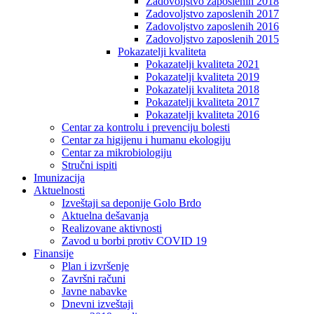
Zadovoljstvo zaposlenih 2018
Zadovoljstvo zaposlenih 2017
Zadovoljstvo zaposlenih 2016
Zadovoljstvo zaposlenih 2015
Pokazatelji kvaliteta
Pokazatelji kvaliteta 2021
Pokazatelji kvaliteta 2019
Pokazatelji kvaliteta 2018
Pokazatelji kvaliteta 2017
Pokazatelji kvaliteta 2016
Centar za kontrolu i prevenciju bolesti
Centar za higijenu i humanu ekologiju
Centar za mikrobiologiju
Stručni ispiti
Imunizacija
Aktuelnosti
Izveštaji sa deponije Golo Brdo
Aktuelna dešavanja
Realizovane aktivnosti
Zavod u borbi protiv COVID 19
Finansije
Plan i izvršenje
Završni računi
Javne nabavke
Dnevni izveštaji