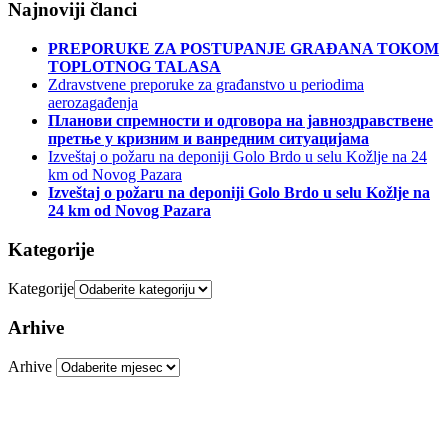
Najnoviji članci
PREPORUКE ZA POSTUPANJE GRAĐANA TOКOM
TOPLOTNOG TALASA
Zdravstvene preporuke za građanstvo u periodima
aerozagađenja
Планови спремности и одговора на јавноздравствене
претње у кризним и ванредним ситуацијама
Izveštaj o požaru na deponiji Golo Brdo u selu Kožlje na 24
km od Novog Pazara
Izveštaj o požaru na deponiji Golo Brdo u selu Kožlje na
24 km od Novog Pazara
Kategorije
Kategorije
Arhive
Arhive