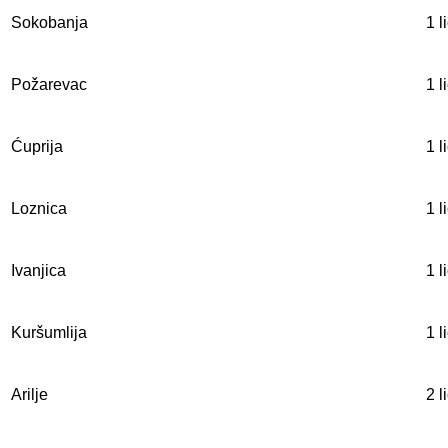
Sokobanja
1 l
Požarevac
1 l
Ćuprija
1 l
Loznica
1 l
Ivanjica
1 l
Kuršumlija
1 l
Arilje
2 l