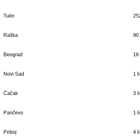
Tutin
252
Raška
90 
Beograd
16 
Novi Sad
1 l
Čačak
3 l
Pančevo
1 l
Priboj
4 l