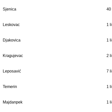
Sjenica
40 
Leskovac
1 l
Djakovica
1 l
Kragujevac
2 l
Leposavić
7 l
Temerin
1 l
Majdanpek
1 l