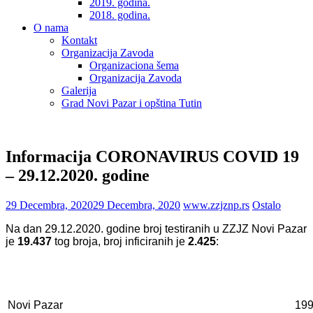
2019. godina.
2018. godina.
O nama
Kontakt
Organizacija Zavoda
Organizaciona šema
Organizacija Zavoda
Galerija
Grad Novi Pazar i opština Tutin
Informacija CORONAVIRUS COVID 19
– 29.12.2020. godine
29 Decembra, 2020
29 Decembra, 2020
www.zzjznp.rs
Ostalo
Na dan 29.12.2020. godine broj testiranih u ZZJZ Novi Pazar
je
19.437
tog broja, broj inficiranih je
2.425
:
Novi Pazar
199