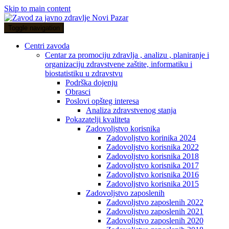
Skip to main content
Toggle navigation
Centri zavoda
Centar za promociju zdravlja , analizu , planiranje i
organizaciju zdravstvene zaštite, informatiku i
biostatistiku u zdravstvu
Podrška dojenju
Obrasci
Poslovi opšteg interesa
Analiza zdravstvenog stanja
Pokazatelji kvaliteta
Zadovoljstvo korisnika
Zadovoljstvo korinika 2024
Zadovoljstvo korisnika 2022
Zadovoljstvo korisnika 2018
Zadovoljstvo korisnika 2017
Zadovoljstvo korisnika 2016
Zadovoljstvo korisnika 2015
Zadovoljstvo zaposlenih
Zadovoljstvo zaposlenih 2022
Zadovoljstvo zaposlenih 2021
Zadovoljstvo zaposlenih 2020