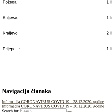
Požega
1 l
Baljevac
1 l
Kraljevo
2 l
Prijepolje
1 l
Navigacija članaka
Informacija CORONAVIRUS COVID 19 – 28.12.2020. godine
Informacija CORONAVIRUS COVID 19 – 30.12.2020. godine
Search for: