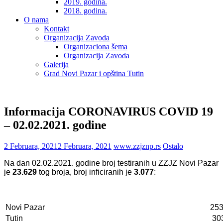
2019. godina.
2018. godina.
O nama
Kontakt
Organizacija Zavoda
Organizaciona šema
Organizacija Zavoda
Galerija
Grad Novi Pazar i opština Tutin
Informacija CORONAVIRUS COVID 19
– 02.02.2021. godine
2 Februara, 2021
2 Februara, 2021
www.zzjznp.rs
Ostalo
Na dan 02.02.2021. godine broj testiranih u ZZJZ Novi Pazar
je
23.629
tog broja, broj inficiranih je
3.077
:
Novi Pazar
253
Tutin
303