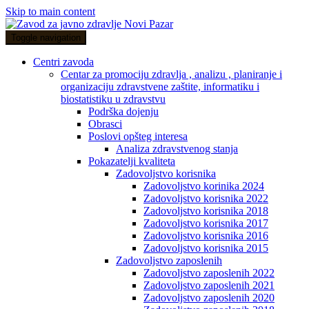
Skip to main content
Toggle navigation
Centri zavoda
Centar za promociju zdravlja , analizu , planiranje i
organizaciju zdravstvene zaštite, informatiku i
biostatistiku u zdravstvu
Podrška dojenju
Obrasci
Poslovi opšteg interesa
Analiza zdravstvenog stanja
Pokazatelji kvaliteta
Zadovoljstvo korisnika
Zadovoljstvo korinika 2024
Zadovoljstvo korisnika 2022
Zadovoljstvo korisnika 2018
Zadovoljstvo korisnika 2017
Zadovoljstvo korisnika 2016
Zadovoljstvo korisnika 2015
Zadovoljstvo zaposlenih
Zadovoljstvo zaposlenih 2022
Zadovoljstvo zaposlenih 2021
Zadovoljstvo zaposlenih 2020