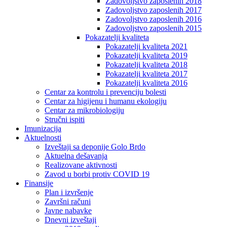
Zadovoljstvo zaposlenih 2018
Zadovoljstvo zaposlenih 2017
Zadovoljstvo zaposlenih 2016
Zadovoljstvo zaposlenih 2015
Pokazatelji kvaliteta
Pokazatelji kvaliteta 2021
Pokazatelji kvaliteta 2019
Pokazatelji kvaliteta 2018
Pokazatelji kvaliteta 2017
Pokazatelji kvaliteta 2016
Centar za kontrolu i prevenciju bolesti
Centar za higijenu i humanu ekologiju
Centar za mikrobiologiju
Stručni ispiti
Imunizacija
Aktuelnosti
Izveštaji sa deponije Golo Brdo
Aktuelna dešavanja
Realizovane aktivnosti
Zavod u borbi protiv COVID 19
Finansije
Plan i izvršenje
Završni računi
Javne nabavke
Dnevni izveštaji