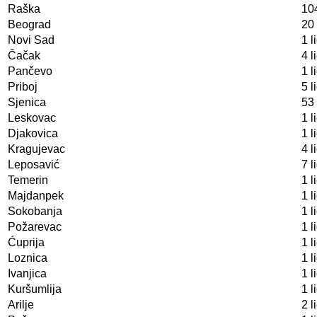
Raška
104
Beograd
20 
Novi Sad
1 l
Čačak
4 l
Pančevo
1 l
Priboj
5 l
Sjenica
53 
Leskovac
1 l
Djakovica
1 l
Kragujevac
4 l
Leposavić
7 l
Temerin
1 l
Majdanpek
1 l
Sokobanja
1 l
Požarevac
1 l
Ćuprija
1 l
Loznica
1 l
Ivanjica
1 l
Kuršumlija
1 l
Arilje
2 l