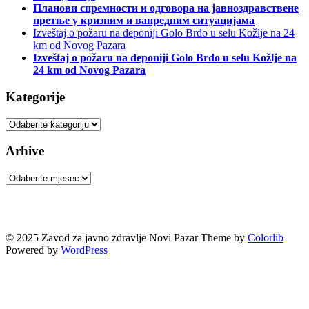
Планови спремности и одговора на јавноздравствене
претње у кризним и ванредним ситуацијама
Izveštaj o požaru na deponiji Golo Brdo u selu Kožlje na 24
km od Novog Pazara
Izveštaj o požaru na deponiji Golo Brdo u selu Kožlje na
24 km od Novog Pazara
Kategorije
Kategorije
Arhive
Arhive
© 2025 Zavod za javno zdravlje Novi Pazar Theme by
Colorlib
Powered by
WordPress