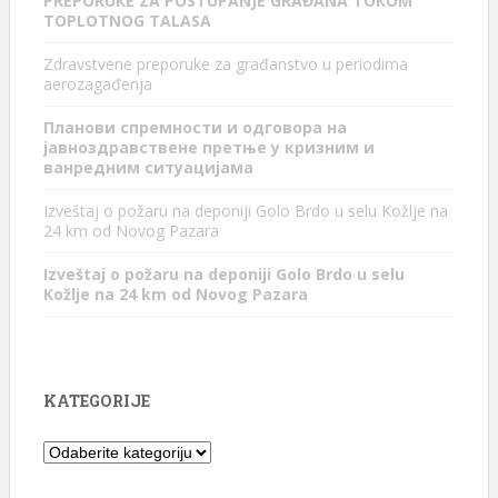
PREPORUКE ZA POSTUPANJE GRAĐANA TOКOM
TOPLOTNOG TALASA
Zdravstvene preporuke za građanstvo u periodima
aerozagađenja
Планови спремности и одговора на
јавноздравствене претње у кризним и
ванредним ситуацијама
Izveštaj o požaru na deponiji Golo Brdo u selu Kožlje na
24 km od Novog Pazara
Izveštaj o požaru na deponiji Golo Brdo u selu
Kožlje na 24 km od Novog Pazara
KATEGORIJE
Kategorije