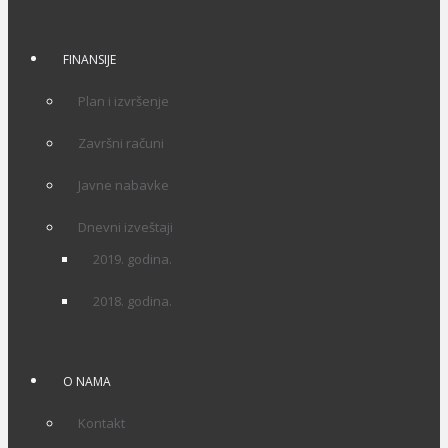
FINANSIJE
Plan i izvršenje
Završni računi
Javne nabavke
Dnevni izveštaji
2019. godina.
2018. godina.
O NAMA
Kontakt