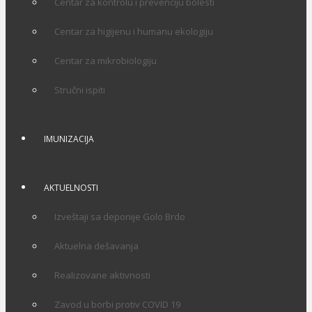
Centar za kontrolu i prevenciju bolesti
Centar za higijenu i humanu ekologiju
Centar za mikrobiologiju
Stručni ispiti
IMUNIZACIJA
AKTUELNOSTI
Izveštaji sa deponije Golo Brdo
Aktuelna dešavanja
Realizovane aktivnosti
Zavod u borbi protiv COVID 19