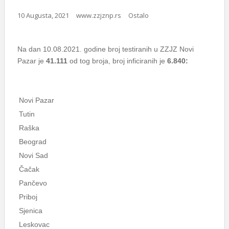
10 Augusta, 2021
www.zzjznp.rs
Ostalo
Na dan 10.08.2021. godine broj testiranih u ZZJZ Novi
Pazar je
41.111
od tog broja, broj inficiranih je
6.840:
Novi Pazar
Tutin
Raška
Beograd
Novi Sad
Čačak
Pančevo
Priboj
Sjenica
Leskovac