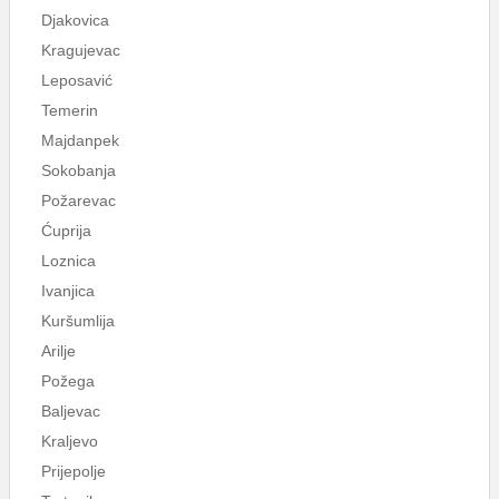
Djakovica
Kragujevac
Leposavić
Temerin
Majdanpek
Sokobanja
Požarevac
Ćuprija
Loznica
Ivanjica
Kuršumlija
Arilje
Požega
Baljevac
Kraljevo
Prijepolje