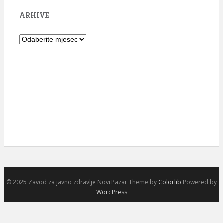
ARHIVE
Arhive
© 2025 Zavod za javno zdravlje Novi Pazar Theme by
Colorlib
Powered by
WordPress