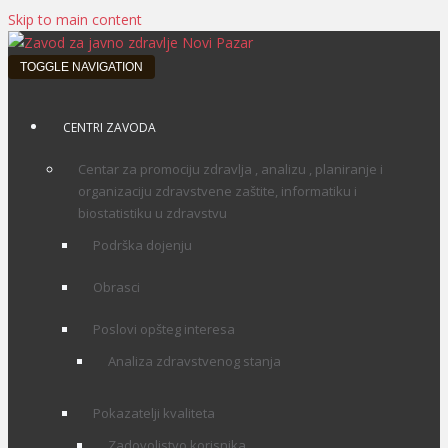
Skip to main content
TOGGLE NAVIGATION
CENTRI ZAVODA
Centar za promociju zdravlja , analizu , planiranje i
organizaciju zdravstvene zaštite, informatiku i
biostatistiku u zdravstvu
Podrška dojenju
Obrasci
Poslovi opšteg interesa
Analiza zdravstvenog stanja
Pokazatelji kvaliteta
Zadovoljstvo korisnika