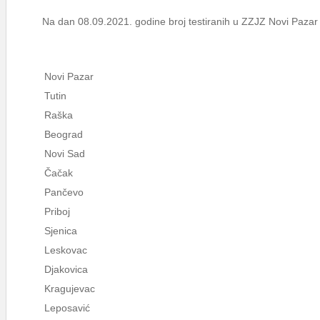
Na dan 08.09.2021. godine broj testiranih u ZZJZ Novi Pazar
Novi Pazar
Tutin
Raška
Beograd
Novi Sad
Čačak
Pančevo
Priboj
Sjenica
Leskovac
Djakovica
Kragujevac
Leposavić