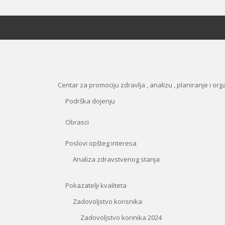
CENTRI ZAVODA
Centar za promociju zdravlja , analizu , planiranje i org
Podrška dojenju
Obrasci
Poslovi opšteg interesa
Analiza zdravstvenog stanja
Pokazatelji kvaliteta
Zadovoljstvo korisnika
Zadovoljstvo korinika 2024