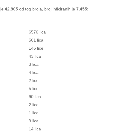
 je
42.905
od tog broja, broj inficiranih je
7.455:
6576 lica
501 lica
146 lice
43 lica
3 lica
4 lica
2 lice
5 lice
90 lica
2 lice
1 lice
9 lica
14 lica