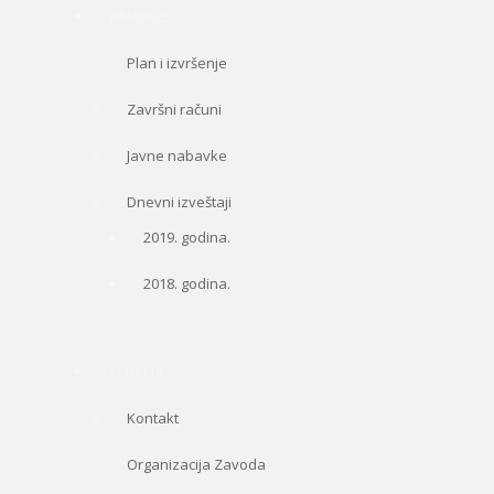
FINANSIJE
Plan i izvršenje
Završni računi
Javne nabavke
Dnevni izveštaji
2019. godina.
2018. godina.
O NAMA
Kontakt
Organizacija Zavoda