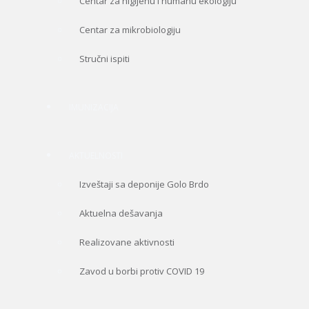
Centar za higijenu i humanu ekologiju
Centar za mikrobiologiju
Stručni ispiti
IMUNIZACIJA
AKTUELNOSTI
Izveštaji sa deponije Golo Brdo
Aktuelna dešavanja
Realizovane aktivnosti
Zavod u borbi protiv COVID 19