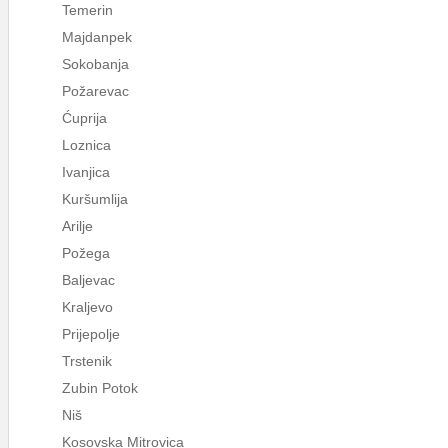
Temerin
Majdanpek
Sokobanja
Požarevac
Ćuprija
Loznica
Ivanjica
Kuršumlija
Arilje
Požega
Baljevac
Kraljevo
Prijepolje
Trstenik
Zubin Potok
Niš
Kosovska Mitrovica