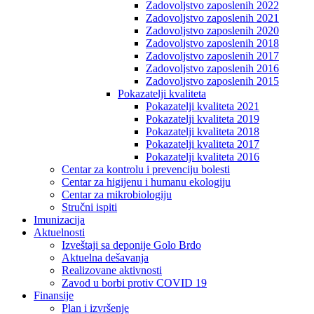
Zadovoljstvo zaposlenih 2022
Zadovoljstvo zaposlenih 2021
Zadovoljstvo zaposlenih 2020
Zadovoljstvo zaposlenih 2018
Zadovoljstvo zaposlenih 2017
Zadovoljstvo zaposlenih 2016
Zadovoljstvo zaposlenih 2015
Pokazatelji kvaliteta
Pokazatelji kvaliteta 2021
Pokazatelji kvaliteta 2019
Pokazatelji kvaliteta 2018
Pokazatelji kvaliteta 2017
Pokazatelji kvaliteta 2016
Centar za kontrolu i prevenciju bolesti
Centar za higijenu i humanu ekologiju
Centar za mikrobiologiju
Stručni ispiti
Imunizacija
Aktuelnosti
Izveštaji sa deponije Golo Brdo
Aktuelna dešavanja
Realizovane aktivnosti
Zavod u borbi protiv COVID 19
Finansije
Plan i izvršenje