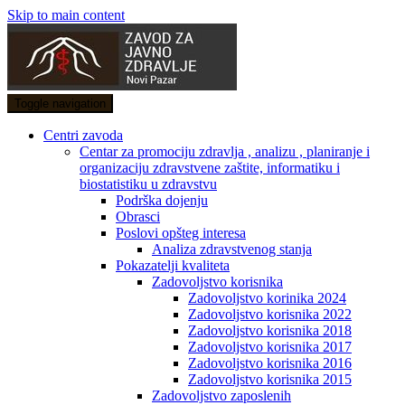
Skip to main content
Toggle navigation
Centri zavoda
Centar za promociju zdravlja , analizu , planiranje i
organizaciju zdravstvene zaštite, informatiku i
biostatistiku u zdravstvu
Podrška dojenju
Obrasci
Poslovi opšteg interesa
Analiza zdravstvenog stanja
Pokazatelji kvaliteta
Zadovoljstvo korisnika
Zadovoljstvo korinika 2024
Zadovoljstvo korisnika 2022
Zadovoljstvo korisnika 2018
Zadovoljstvo korisnika 2017
Zadovoljstvo korisnika 2016
Zadovoljstvo korisnika 2015
Zadovoljstvo zaposlenih