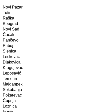
Novi Pazar
Tutin
Raška
Beograd
Novi Sad
Čačak
Pančevo
Priboj
Sjenica
Leskovac
Djakovica
Kragujevac
Leposavić
Temerin
Majdanpek
Sokobanja
Požarevac
Ćuprija
Loznica
Ivanjica