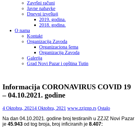
Završni računi
Javne nabavke
Dnevni izveštaji
2019. godina.
2018. godina.
O nama
Kontakt
Organizacija Zavoda
Organizaciona šema
Organizacija Zavoda
Galerija
Grad Novi Pazar i opština Tutin
Informacija CORONAVIRUS COVID 19
– 04.10.2021. godine
4 Oktobra, 2021
4 Oktobra, 2021
www.zzjznp.rs
Ostalo
Na dan 04.10.2021. godine broj testiranih u ZZJZ Novi Pazar
je
45.943
od tog broja, broj inficiranih je
8.407: