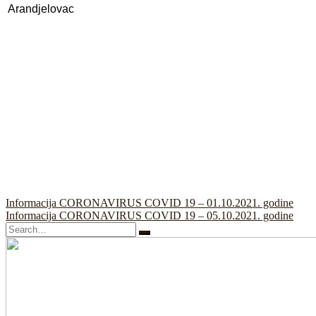
Arandjelovac
Navigacija
Informacija CORONAVIRUS COVID 19 – 01.10.2021. godine
Informacija CORONAVIRUS COVID 19 – 05.10.2021. godine
članaka
Search
for: