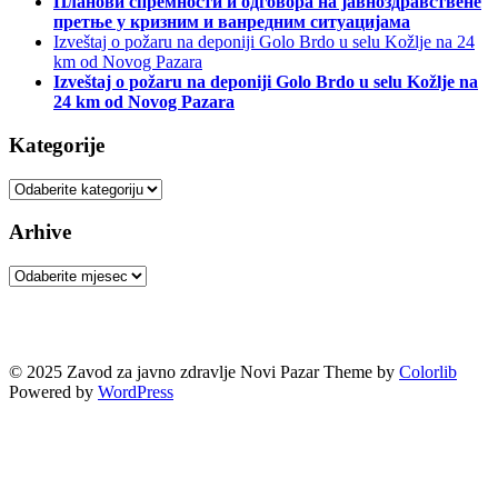
Планови спремности и одговора на јавноздравствене
претње у кризним и ванредним ситуацијама
Izveštaj o požaru na deponiji Golo Brdo u selu Kožlje na 24
km od Novog Pazara
Izveštaj o požaru na deponiji Golo Brdo u selu Kožlje na
24 km od Novog Pazara
Kategorije
Kategorije
Arhive
Arhive
© 2025 Zavod za javno zdravlje Novi Pazar Theme by
Colorlib
Powered by
WordPress