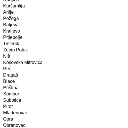
Kuršumlija
Arilje
Požega
Baljevac
Kraljevo
Prijepolje
Trstenik
Zubin Potok
Niš
Kosovska Mitrovica
Peć
Dragaš
Blace
Priština
Sombor
Subotica
Pirot
Mladenovac
Gora
Obrenovac