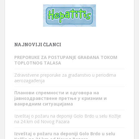
NAJNOVIJI ČLANCI
PREPORUКE ZA POSTUPANJE GRAĐANA TOКOM
TOPLOTNOG TALASA
Zdravstvene preporuke za građanstvo u periodima
aerozagađenja
Планови спремности и одговора на
јавноздравствене претње у кризним и
ванредним ситуацијама
Izveštaj o požaru na deponiji Golo Brdo u selu Kožlje
na 24 km od Novog Pazara
Izveštaj o požaru na deponiji Golo Brdo u selu