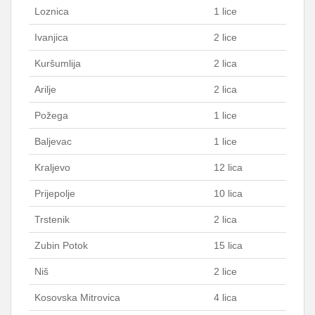
Loznica
1 lice
Ivanjica
2 lice
Kuršumlija
2 lica
Arilje
2 lica
Požega
1 lice
Baljevac
1 lice
Kraljevo
12 lica
Prijepolje
10 lica
Trstenik
2 lica
Zubin Potok
15 lica
Niš
2 lice
Kosovska Mitrovica
4 lica