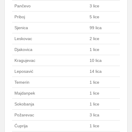
Pančevo
3 lice
Priboj
5 lice
Sjenica
99 lica
Leskovac
2 lice
Djakovica
1 lice
Kragujevac
10 lica
Leposavić
14 lica
Temerin
1 lice
Majdanpek
1 lice
Sokobanja
1 lice
Požarevac
3 lica
Ćuprija
1 lice