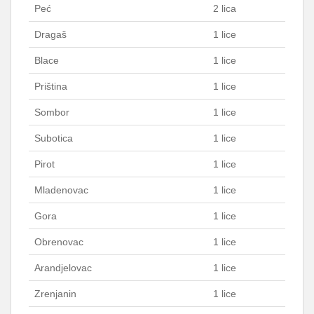
Peć
2 lica
Dragaš
1 lice
Blace
1 lice
Priština
1 lice
Sombor
1 lice
Subotica
1 lice
Pirot
1 lice
Mladenovac
1 lice
Gora
1 lice
Obrenovac
1 lice
Arandjelovac
1 lice
Zrenjanin
1 lice