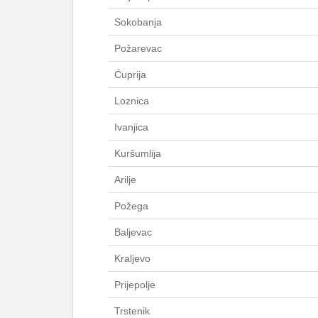
Sokobanja
Požarevac
Ćuprija
Loznica
Ivanjica
Kuršumlija
Arilje
Požega
Baljevac
Kraljevo
Prijepolje
Trstenik