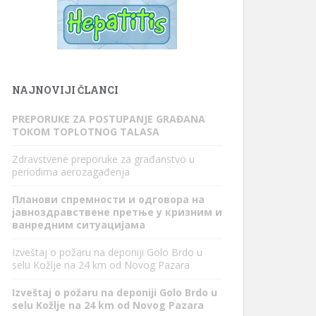
NAJNOVIJI ČLANCI
PREPORUКE ZA POSTUPANJE GRAĐANA
TOКOM TOPLOTNOG TALASA
Zdravstvene preporuke za građanstvo u
periodima aerozagađenja
Планови спремности и одговора на
јавноздравствене претње у кризним и
ванредним ситуацијама
Izveštaj o požaru na deponiji Golo Brdo u
selu Kožlje na 24 km od Novog Pazara
Izveštaj o požaru na deponiji Golo Brdo u
selu Kožlje na 24 km od Novog Pazara