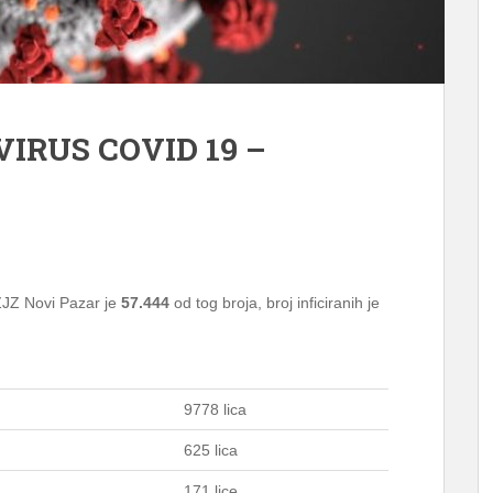
VIRUS COVID 19 –
ZJZ Novi Pazar je
57.444
od tog broja, broj inficiranih je
9778 lica
625 lica
171 lice