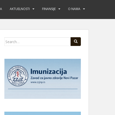
JA
AKTUELNOSTI
FINANSIJE
O NAMA
Search
for: