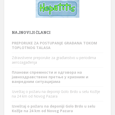
NAJNOVIJI ČLANCI
PREPORUКE ZA POSTUPANJE GRAĐANA TOКOM
TOPLOTNOG TALASA
Zdravstvene preporuke za građanstvo u periodima
aerozagađenja
Планови спремности и одговора на
јавноздравствене претње у кризним и
ванредним ситуацијама
Izveštaj o požaru na deponiji Golo Brdo u selu Kožlje
na 24 km od Novog Pazara
Izveštaj o požaru na deponiji Golo Brdo u selu
Kožlje na 24 km od Novog Pazara