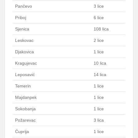
Pančevo
3 lice
Priboj
6 lice
Sjenica
108 lica
Leskovac
2 lice
Djakovica
1 lice
Kragujevac
10 lica
Leposavić
14 lica
Temerin
1 lice
Majdanpek
1 lice
Sokobanja
1 lice
Požarevac
3 lica
Ćuprija
1 lice