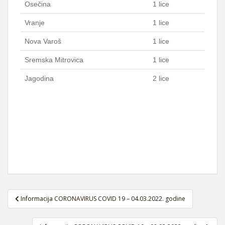
Osečina
1 lice
Vranje
1 lice
Nova Varoš
1 lice
Sremska Mitrovica
1 lice
Jagodina
2 lice
Navigacija
Informacija CORONAVIRUS COVID 19 – 04.03.2022. godine
članaka