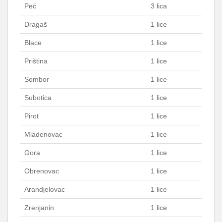
Peć
3 lica
Dragaš
1 lice
Blace
1 lice
Priština
1 lice
Sombor
1 lice
Subotica
1 lice
Pirot
1 lice
Mladenovac
1 lice
Gora
1 lice
Obrenovac
1 lice
Arandjelovac
1 lice
Zrenjanin
1 lice