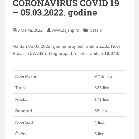
CORONAVIRUS COVID 19
– 05.03.2022. godine
5 Marta, 2022
www.zzjznp.rs
Ostalo
Na dan 05.03.2022. godine broj testiranih u ZZJZ Novi
Pazar je
57.542
od tog broja, broj inficiranih je
10.878:
Novi Pazar
9789 lica
Tutin
626 lica
Raška
171 lice
Beograd
58 lica
Novi Sad
4 lica
Čačak
6 lica