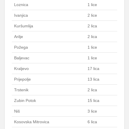
Loznica
1 lice
Ivanjica
2 lice
Kuršumlija
2 lica
Arilje
2 lica
Požega
1 lice
Baljevac
1 lice
Kraljevo
17 lica
Prijepolje
13 lica
Trstenik
2 lica
Zubin Potok
15 lica
Niš
3 lice
Kosovska Mitrovica
6 lica