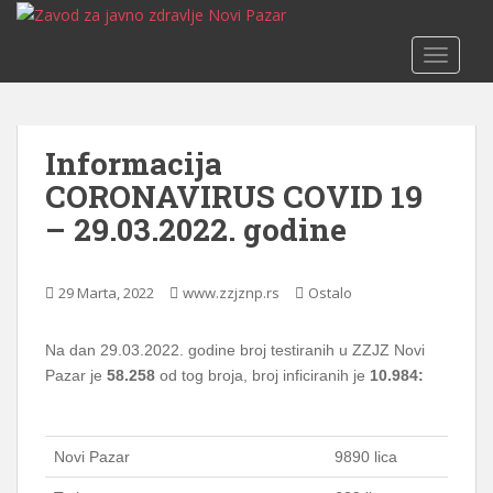
S
k
TOGGLE
i
p
t
o
Informacija
m
CORONAVIRUS COVID 19
a
i
– 29.03.2022. godine
n
c
o
29 Marta, 2022
www.zzjznp.rs
Ostalo
n
t
Na dan 29.03.2022. godine broj testiranih u ZZJZ Novi
e
Pazar je
58.258
od tog broja, broj inficiranih je
10.984:
n
t
Novi Pazar
9890 lica