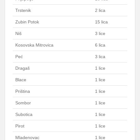
Trstenik
2 lica
Zubin Potok
15 lica
Niš
3 lice
Kosovska Mitrovica
6 lica
Peć
3 lica
Dragaš
1 lice
Blace
1 lice
Priština
1 lice
Sombor
1 lice
Subotica
1 lice
Pirot
1 lice
Mladenovac
1 lice