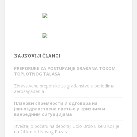
NAJNOVIJI ČLANCI
PREPORUКE ZA POSTUPANJE GRAĐANA TOКOM
TOPLOTNOG TALASA
Zdravstvene preporuke za građanstvo u periodima
aerozagađenja
Планови спремности и одговора на
јавноздравствене претње у кризним и
ванредним ситуацијама
Izveštaj o požaru na deponiji Golo Brdo u selu Kožlje
na 24 km od Novog Pazara