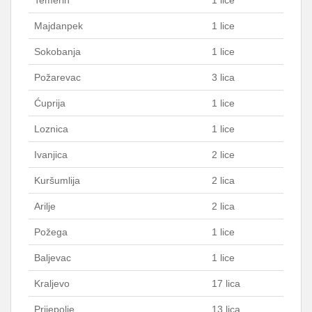
Temerin
1 lice
Majdanpek
1 lice
Sokobanja
1 lice
Požarevac
3 lica
Ćuprija
1 lice
Loznica
1 lice
Ivanjica
2 lice
Kuršumlija
2 lica
Arilje
2 lica
Požega
1 lice
Baljevac
1 lice
Kraljevo
17 lica
Prijepolje
13 lica