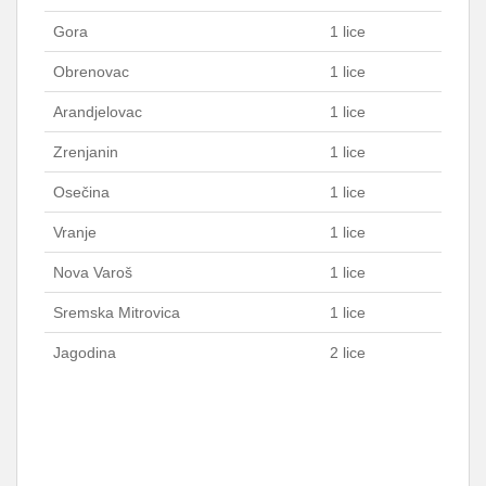
Gora
1 lice
Obrenovac
1 lice
Arandjelovac
1 lice
Zrenjanin
1 lice
Osečina
1 lice
Vranje
1 lice
Nova Varoš
1 lice
Sremska Mitrovica
1 lice
Jagodina
2 lice