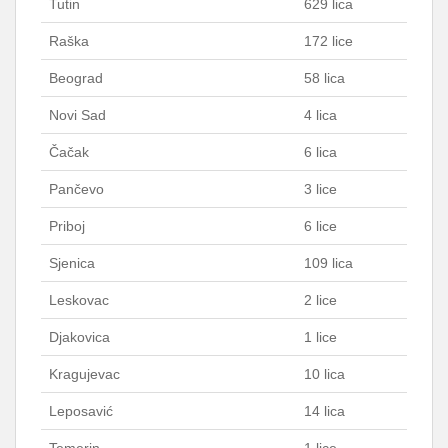
Tutin
629 lica
Raška
172 lice
Beograd
58 lica
Novi Sad
4 lica
Čačak
6 lica
Pančevo
3 lice
Priboj
6 lice
Sjenica
109 lica
Leskovac
2 lice
Djakovica
1 lice
Kragujevac
10 lica
Leposavić
14 lica