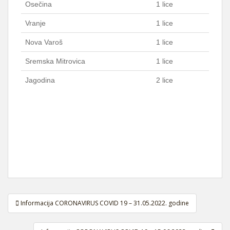
Osečina
1 lice
Vranje
1 lice
Nova Varoš
1 lice
Sremska Mitrovica
1 lice
Jagodina
2 lice
Navigacija
Informacija CORONAVIRUS COVID 19 – 31.05.2022. godine
članaka