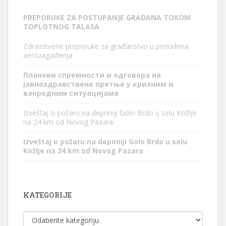
PREPORUКE ZA POSTUPANJE GRAĐANA TOКOM
TOPLOTNOG TALASA
Zdravstvene preporuke za građanstvo u periodima
aerozagađenja
Планови спремности и одговора на
јавноздравствене претње у кризним и
ванредним ситуацијама
Izveštaj o požaru na deponiji Golo Brdo u selu Kožlje
na 24 km od Novog Pazara
Izveštaj o požaru na deponiji Golo Brdo u selu
Kožlje na 24 km od Novog Pazara
KATEGORIJE
Kategorije