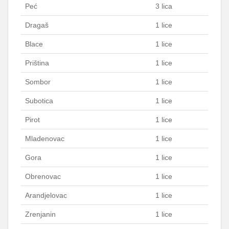
Peć
3 lica
Dragaš
1 lice
Blace
1 lice
Priština
1 lice
Sombor
1 lice
Subotica
1 lice
Pirot
1 lice
Mladenovac
1 lice
Gora
1 lice
Obrenovac
1 lice
Arandjelovac
1 lice
Zrenjanin
1 lice