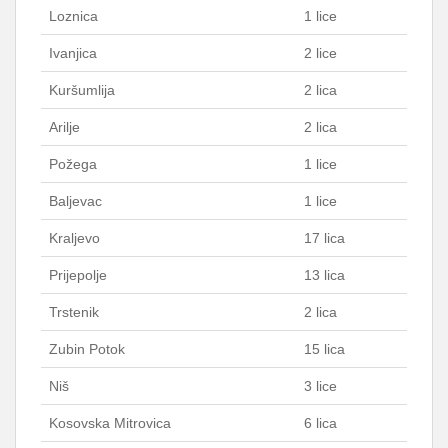
Loznica
1 lice
Ivanjica
2 lice
Kuršumlija
2 lica
Arilje
2 lica
Požega
1 lice
Baljevac
1 lice
Kraljevo
17 lica
Prijepolje
13 lica
Trstenik
2 lica
Zubin Potok
15 lica
Niš
3 lice
Kosovska Mitrovica
6 lica