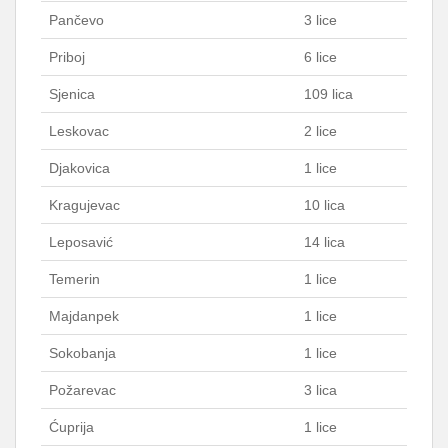
Pančevo
3 lice
Priboj
6 lice
Sjenica
109 lica
Leskovac
2 lice
Djakovica
1 lice
Kragujevac
10 lica
Leposavić
14 lica
Temerin
1 lice
Majdanpek
1 lice
Sokobanja
1 lice
Požarevac
3 lica
Ćuprija
1 lice