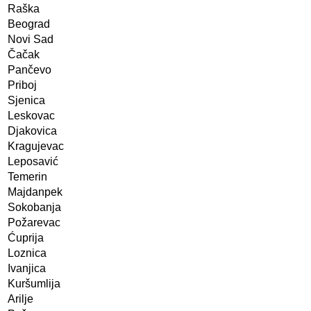
Raška
Beograd
Novi Sad
Čačak
Pančevo
Priboj
Sjenica
Leskovac
Djakovica
Kragujevac
Leposavić
Temerin
Majdanpek
Sokobanja
Požarevac
Ćuprija
Loznica
Ivanjica
Kuršumlija
Arilje