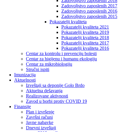
Zadovoljstvo zaposlenih 2018
Zadovoljstvo zaposlenih 2017
Zadovoljstvo zaposlenih 2016
Zadovoljstvo zaposlenih 2015
Pokazatelji kvaliteta
Pokazatelji kvaliteta 2021
Pokazatelji kvaliteta 2019
Pokazatelji kvaliteta 2018
Pokazatelji kvaliteta 2017
Pokazatelji kvaliteta 2016
Centar za kontrolu i prevenciju bolesti
Centar za higijenu i humanu ekologiju
Centar za mikrobiologiju
Stručni ispiti
Imunizacija
Aktuelnosti
Izveštaji sa deponije Golo Brdo
Aktuelna dešavanja
Realizovane aktivnosti
Zavod u borbi protiv COVID 19
Finansije
Plan i izvršenje
Završni računi
Javne nabavke
Dnevni izveštaji