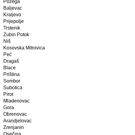
Požega
Baljevac
Kraljevo
Prijepolje
Trstenik
Zubin Potok
Niš
Kosovska Mitrovica
Peć
Dragaš
Blace
Priština
Sombor
Subotica
Pirot
Mladenovac
Gora
Obrenovac
Arandjelovac
Zrenjanin
Osečina