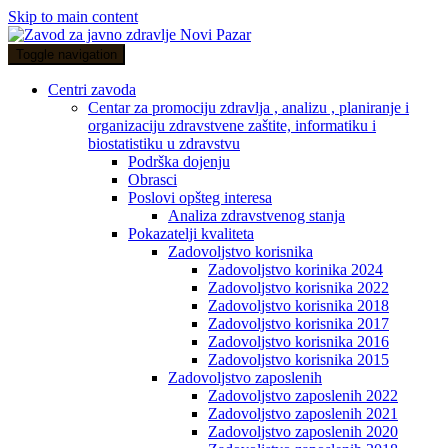
Skip to main content
Toggle navigation
Centri zavoda
Centar za promociju zdravlja , analizu , planiranje i
organizaciju zdravstvene zaštite, informatiku i
biostatistiku u zdravstvu
Podrška dojenju
Obrasci
Poslovi opšteg interesa
Analiza zdravstvenog stanja
Pokazatelji kvaliteta
Zadovoljstvo korisnika
Zadovoljstvo korinika 2024
Zadovoljstvo korisnika 2022
Zadovoljstvo korisnika 2018
Zadovoljstvo korisnika 2017
Zadovoljstvo korisnika 2016
Zadovoljstvo korisnika 2015
Zadovoljstvo zaposlenih
Zadovoljstvo zaposlenih 2022
Zadovoljstvo zaposlenih 2021
Zadovoljstvo zaposlenih 2020