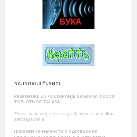
NAJNOVIJI ČLANCI
PREPORUКE ZA POSTUPANJE GRAĐANA TOКOM
TOPLOTNOG TALASA
Zdravstvene preporuke za građanstvo u periodima
aerozagađenja
Планови спремности и одговора на
јавноздравствене претње у кризним и