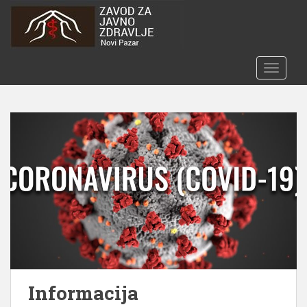
S
k
i
p
TOGGLE
t
o
m
a
i
n
c
o
n
t
e
n
t
Informacija