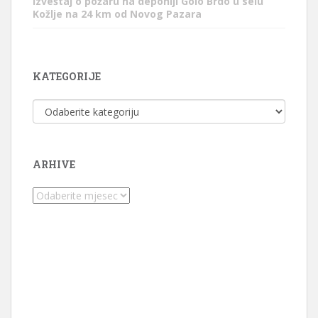
Izveštaj o požaru na deponiji Golo Brdo u selu
Kožlje na 24 km od Novog Pazara
KATEGORIJE
Kategorije
ARHIVE
Arhive