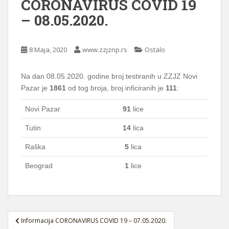
CORONAVIRUS COVID 19
– 08.05.2020.
8 Maja, 2020
www.zzjznp.rs
Ostalo
Na dan 08.05.2020. godine broj testiranih u ZZJZ Novi
Pazar je
1861
od tog broja, broj inficiranih je
111
:
Novi Pazar
91
lice
Tutin
14
lica
Raška
5
lica
Beograd
1
lice
Navigacija
Informacija CORONAVIRUS COVID 19 – 07.05.2020.