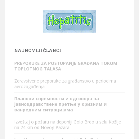
NAJNOVIJI ČLANCI
PREPORUКE ZA POSTUPANJE GRAĐANA TOКOM
TOPLOTNOG TALASA
Zdravstvene preporuke za građanstvo u periodima
aerozagađenja
Планови спремности и одговора на
јавноздравствене претње у кризним и
ванредним ситуацијама
Izveštaj o požaru na deponiji Golo Brdo u selu Kožlje
na 24 km od Novog Pazara